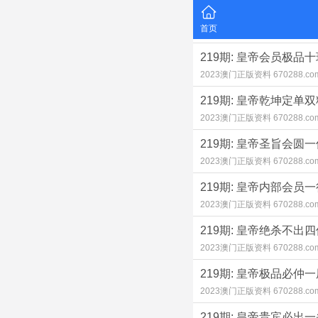
首页
219期: 皇帝会员极品十
2023澳门正版资料 670288.co
219期: 皇帝乾坤定单双
2023澳门正版资料 670288.co
219期: 皇帝圣旨会圆一
2023澳门正版资料 670288.co
219期: 皇帝内部会员一
2023澳门正版资料 670288.co
219期: 皇帝绝杀不出四
2023澳门正版资料 670288.co
219期: 皇帝极品必仲一
2023澳门正版资料 670288.co
219期: 皇帝贵宾必出一