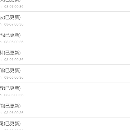
m
08-07 00:36
波(已更新)
m
08-07 00:36
玛(已更新)
m
08-06 00:36
料(已更新)
m
08-06 00:36
俏(已更新)
m
08-06 00:36
行(已更新)
m
08-06 00:36
俏(已更新)
m
08-06 00:36
尾(已更新)