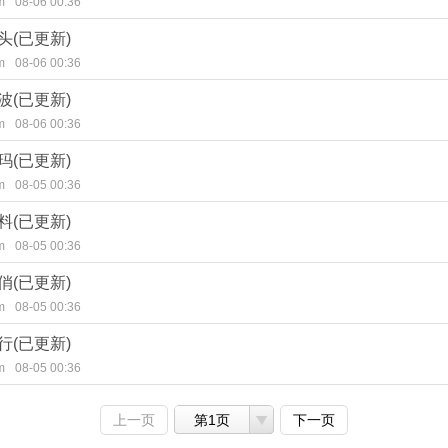
m
08-06 00:36
头(已更新)
m
08-06 00:36
波(已更新)
m
08-06 00:36
玛(已更新)
m
08-05 00:36
料(已更新)
m
08-05 00:36
俏(已更新)
m
08-05 00:36
行(已更新)
m
08-05 00:36
上一页
第1页
下一页