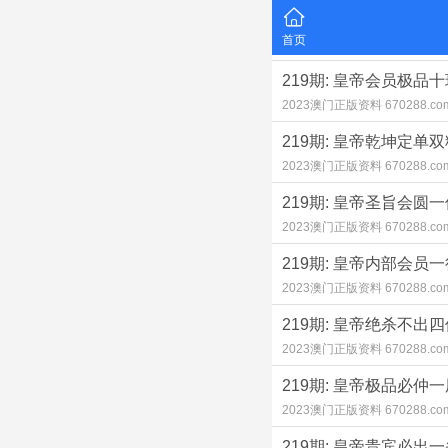
首页
219期: 皇帝会员极品十
2023澳门正版资料 670288.co
219期: 皇帝乾坤定单双
2023澳门正版资料 670288.co
219期: 皇帝圣旨会圆一
2023澳门正版资料 670288.co
219期: 皇帝内部会员一
2023澳门正版资料 670288.co
219期: 皇帝绝杀不出四
2023澳门正版资料 670288.co
219期: 皇帝极品必仲一
2023澳门正版资料 670288.co
219期: 皇帝贵宾必出一