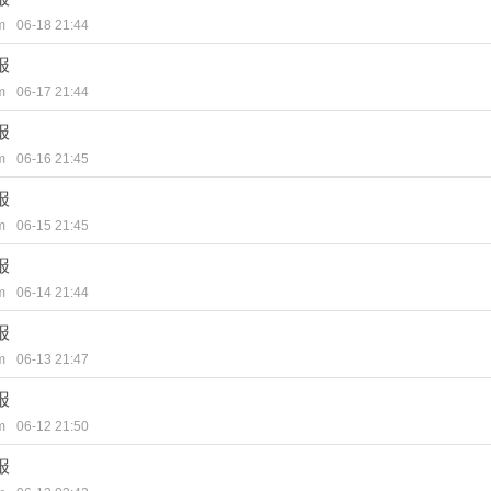
m
06-18 21:44
报
m
06-17 21:44
报
m
06-16 21:45
报
m
06-15 21:45
报
m
06-14 21:44
报
m
06-13 21:47
报
m
06-12 21:50
报