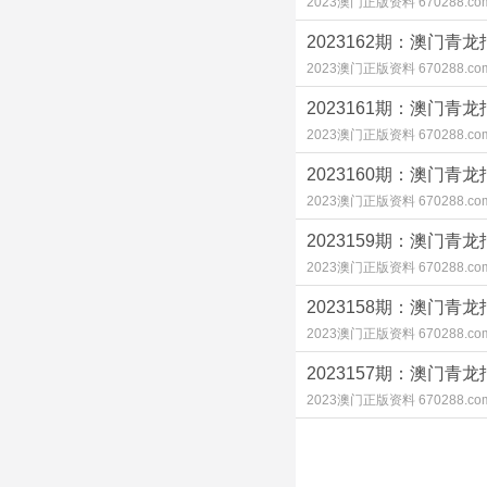
2023澳门正版资料 670288.co
2023162期：澳门青龙
2023澳门正版资料 670288.co
2023161期：澳门青龙
2023澳门正版资料 670288.co
2023160期：澳门青龙
2023澳门正版资料 670288.co
2023159期：澳门青龙
2023澳门正版资料 670288.co
2023158期：澳门青龙
2023澳门正版资料 670288.co
2023157期：澳门青龙
2023澳门正版资料 670288.co