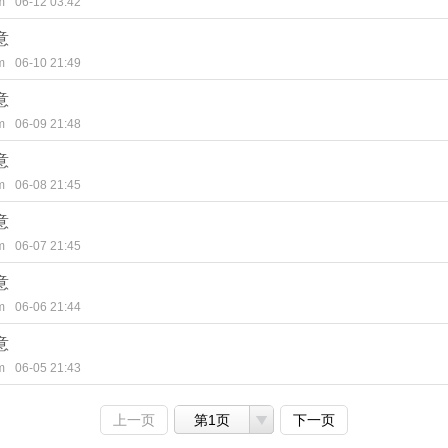
m
06-12 03:42
意
m
06-10 21:49
意
m
06-09 21:48
意
m
06-08 21:45
意
m
06-07 21:45
意
m
06-06 21:44
意
m
06-05 21:43
上一页
第1页
下一页