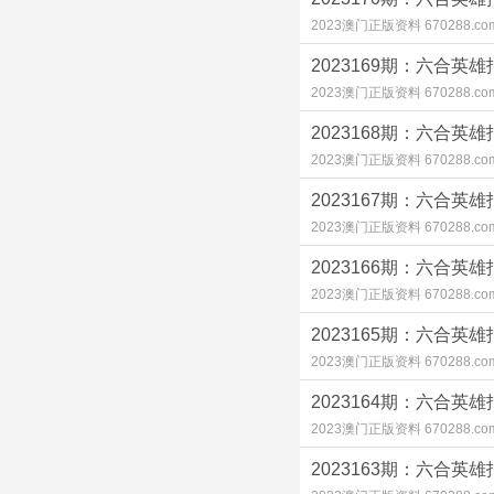
2023澳门正版资料 670288.co
2023169期：六合英雄
2023澳门正版资料 670288.co
2023168期：六合英雄
2023澳门正版资料 670288.co
2023167期：六合英雄
2023澳门正版资料 670288.co
2023166期：六合英雄
2023澳门正版资料 670288.co
2023165期：六合英雄
2023澳门正版资料 670288.co
2023164期：六合英雄
2023澳门正版资料 670288.co
2023163期：六合英雄