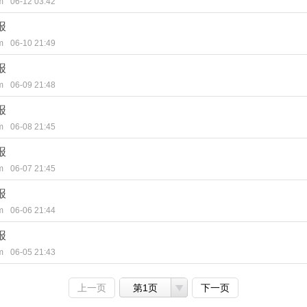
m
06-12 03:42
报
m
06-10 21:49
报
m
06-09 21:48
报
m
06-08 21:45
报
m
06-07 21:45
报
m
06-06 21:44
报
m
06-05 21:43
上一页
第1页
下一页